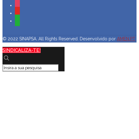
instagram
youtube
whatsapp
© 2022 SINAPSA. All Rights Reserved. Desenvolvido por
AMEN.PT
SINDICALIZA-TE!