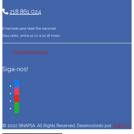
218 861 024
(Chamada para rede fixa nacional)
Dias úteis, entre as 10 e as 18 horas
lisboa@sinapsa.pt
Siga-nos!
facebook
instagram
youtube
whatsapp
© 2022 SINAPSA. All Rights Reserved. Desenvolvido por
AMEN.PT